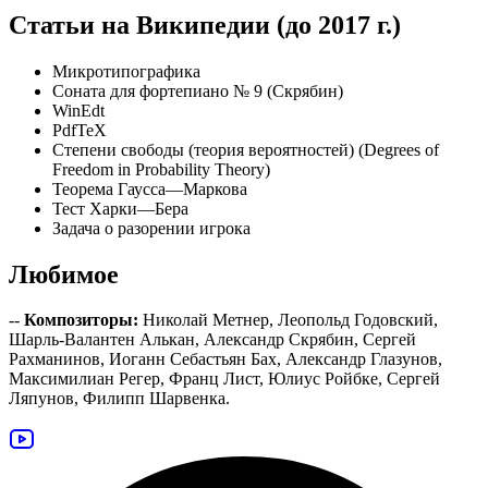
Статьи на Википедии (до 2017 г.)
Микротипографика
Соната для фортепиано № 9 (Скрябин)
WinEdt
PdfTeX
Степени свободы (теория вероятностей) (Degrees of
Freedom in Probability Theory)
Теорема Гаусса—Маркова
Тест Харки—Бера
Задача о разорении игрока
Любимое
--
Композиторы:
Николай Метнер, Леопольд Годовский,
Шарль-Валантен Алькан, Александр Скрябин, Сергей
Рахманинов, Иоганн Себастьян Бах, Александр Глазунов,
Максимилиан Регер, Франц Лист, Юлиус Ройбке, Сергей
Ляпунов, Филипп Шарвенка.