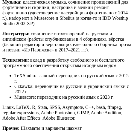
Музыка:
классическая музыка, сочинение произведений для
фортепиано и скрипки, настройка и мелкий ремонт
фортепиано (удостоверение настройщика фортепиано с 2014
г.), набор нот в Musescore и Sibelius (а когда-то и IDD Worship
Studio 2002 XP).
Литература:
сочинение стихотворений на русском и
английском (работы опубликованы в 4 сборниках), вёрстка
(бывший редактор и верстальщик ежегодного сборника прозы
и поэзии «Из Парижска» в 2017–2021 гг.).
Технологии:
вклад в разработку свободного и бесплатного
программного обеспечения открытым исходным кодом.
TeXStudio
: главный переводчик на русский язык с 2015
г.
Czkawka
: переводчик на русский и украинский языки с
2022 г.
Musescore
: переводчик на русский язык с 2023 г.
Linux, LaTeX, R, Stata, SPSS, Asymptote, C++, bash, ffmpeg,
regular expressions, Adobe Photoshop, GIMP, Adobe Audition,
Adobe After Effects, Adobe Illustrator.
Прочее:
Шахматы и варианты шахмат.