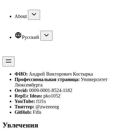
About
Русский
ФИО:
Андрей Викторович Костырка
Профессиональная страница:
Университет
Люксембурга
Orcid:
0009-0001-8524-1182
RepEc Ideas:
pko1052
YouTube:
f1f1s
Твиттер:
@zweeeeeg
GitHub:
Fifis
Увлечения