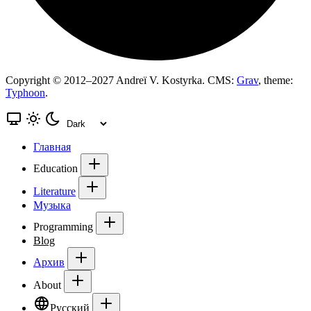
Copyright © 2012–2027 Andreï V. Kostyrka. CMS:
Grav
, theme:
Typhoon
.
Главная
Education
Literature
Музыка
Programming
Blog
Архив
About
Русский