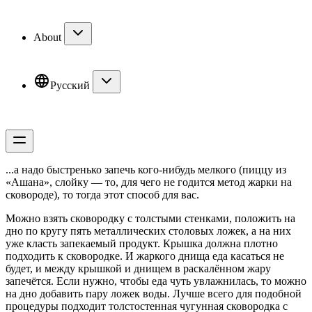
About
Русский
...а надо быстренько запечь кого-нибудь мелкого (пиццу из
«Ашана», слойку — то, для чего не годится метод жарки на
сковороде), то тогда этот способ для вас.
Можно взять сковородку с толстыми стенками, положить на
дно по кругу пять металлических столовых ложек, а на них
уже класть запекаемый продукт. Крышка должна плотно
подходить к сковородке. И жаркого днища еда касаться не
будет, и между крышкой и днищем в раскалённом жару
запечётся. Если нужно, чтобы еда чуть увлажнилась, то можно
на дно добавить пару ложек воды. Лучше всего для подобной
процедуры подходит толстостенная чугунная сковородка с