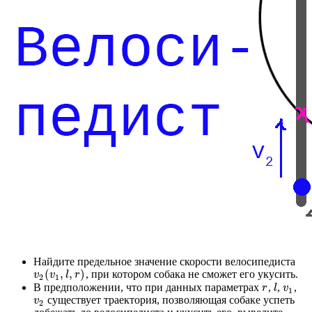
Найдите предельное значение скорости велосипедиста
(
,
,
)
, при котором собака не сможет его укусить.
v
2
(
v
1
,
l
,
r
)
v
v
l
r
2
1
В предположении, что при данных параметрах
,
,
,
r
l
v
1
r
l
v
1
существует траектория, позволяющая собаке успеть
v
2
v
2