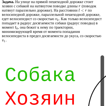
Задача.
На улице на прямой пешеходной дорожке стоит
хозяин с собакой на натянутом поводке длины
(поводок
r
r
<
натянут параллельно дорожке). На расстоянии
по
l
<
r
l
r
велосипедной дорожке, параллельной пешеходной дорожке,
едет велосипедист со скоростью
. Как только велосипедист
v
2
v
2
попадает в радиус досягаемости собаки (радиус поводка) в
момент
, она бежит к нему по траектории,
t
0
t
0
минимизирующей время от момента попадания
велосипедиста в предел досягаемости до укуса, со скоростью
.
v
1
v
1