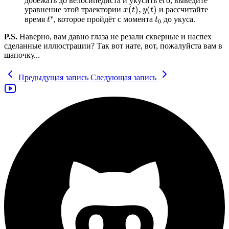
добежать до велосипедиста и укусить его, выведите
(
)
,
(
)
уравнение этой траектории
и рассчитайте
x
(
t
)
,
y
(
t
)
x
t
y
t
∗
время
, которое пройдёт с момента
до укуса.
t
0
t
t
∗
t
0
P.S.
Наверно, вам давно глаза не резали скверные и наспех
сделанные иллюстрации? Так вот нате, вот, пожалуйста вам в
шапочку...
Предыдущая запись
Следующая запись