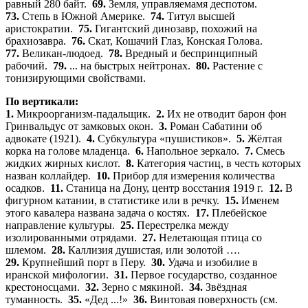
равный 280 байт.
69.
Земля, управляемамя деспотом.
73.
Степь в Южной Америке.
74.
Титул высшей
аристократии.
75.
Гигантский динозавр, похожий на
брахиозавра.
76.
Скат, Кошачий Глаз, Конская Голова.
77.
Великан-людоед.
78.
Вредный и беспринципный
рабочий.
79.
... на быстрых нейтронах.
80.
Растение с
тонизирующими свойствами.
По вертикали:
1.
Микроорганизм-падальщик.
2.
Их не отводит барон фон
Гринвальдус от замковых окон.
3.
Роман Сабатини об
адвокате (1921).
4.
Субкультура «пушистиков».
5.
Жёлтая
корка на голове младенца.
6.
Напольное зеркало.
7.
Смесь
жидких жирных кислот.
8.
Категория частиц, в честь которых
назван коллайдер.
10.
Прибор для измерения количества
осадков.
11.
Станица на Дону, центр восстания 1919 г.
12.
В
фигурном катании, в статистике или в речку.
15.
Именем
этого кавалера названа задача о костях.
17.
Плебейское
направление культуры.
25.
Перестрелка между
изолированными отрядами.
27.
Нелетающая птица со
шлемом.
28.
Каллизия душистая, или золотой ….
29.
Крупнейший порт в Перу.
30.
Удача и изобилие в
иранской мифологии.
31.
Первое государство, созданное
крестоносцами.
32.
Зерно с мякиной.
34.
Звёздная
туманность.
35.
«Дед ...!»
36.
Винтовая поверхность (см.