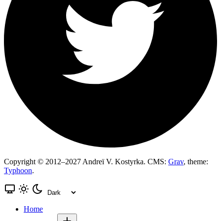
Copyright © 2012–2027 Andreï V. Kostyrka. CMS:
Grav
, theme:
Typhoon
.
Home