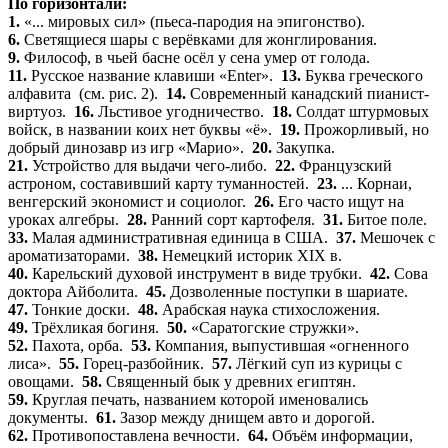
По горизонтали:
1.
«... мировых сил» (пьеса-пародия на эпигонство).
6.
Светящиеся шары с верёвками для жонглирования.
9.
Философ, в чьей басне осёл у сена умер от голода.
11.
Русское название клавиши «Enter».
13.
Буква греческого
алфавита (см. рис. 2).
14.
Современный канадский пианист-
виртуоз.
16.
Льстивое угодничество.
18.
Солдат штурмовых
войск, в названии коих нет буквы «ё».
19.
Прожорливый, но
добрый динозавр из игр «Марио».
20.
Закупка.
21.
Устройство для выдачи чего-либо.
22.
Французский
астроном, составивший карту туманностей.
23.
... Корнаи,
венгерский экономист и социолог.
26.
Его часто ищут на
уроках алгебры.
28.
Ранний сорт картофеля.
31.
Битое поле.
33.
Малая административная единица в США.
37.
Мешочек с
ароматизаторами.
38.
Немецкий историк XIX в.
40.
Карельский духовой инструмент в виде трубки.
42.
Сова
доктора Айболита.
45.
Дозволенные поступки в шариате.
47.
Тонкие доски.
48.
Арабская наука стихосложения.
49.
Трёхликая богиня.
50.
«Саратогские стружки».
52.
Пахота, орба.
53.
Компания, выпустившая «огненного
лиса».
55.
Горец-разбойник.
57.
Лёгкий суп из курицы с
овощами.
58.
Священный бык у древних египтян.
59.
Круглая печать, названием которой именовались
документы.
61.
Зазор между днищем авто и дорогой.
62.
Противопоставлена вечности.
64.
Объём информации,