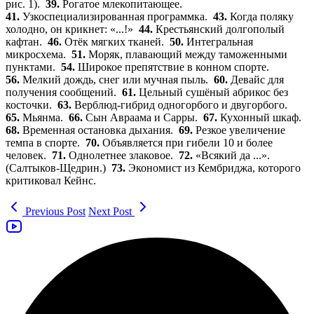
рис. 1).
39.
Рогатое млекопитающее.
41.
Узкоспециализированная программка.
43.
Когда поляку
холодно, он крикнет: «...!»
44.
Крестьянский долгополый
кафтан.
46.
Отёк мягких тканей.
50.
Интегральная
микросхема.
51.
Моряк, плавающий между таможенными
пунктами.
54.
Широкое препятствие в конном спорте.
56.
Мелкий дождь, снег или мучная пыль.
60.
Девайс для
получения сообщений.
61.
Цельный сушёный абрикос без
косточки.
63.
Верблюд-гибрид одногорбого и двугорбого.
65.
Мьянма.
66.
Сын Авраама и Сарры.
67.
Кухонный шкаф.
68.
Временная остановка дыхания.
69.
Резкое увеличение
темпа в спорте.
70.
Объявляется при гибели 10 и более
человек.
71.
Однолетнее злаковое.
72.
«Всякий да ...».
(Салтыков-Щедрин.)
73.
Экономист из Кембриджа, которого
критиковал Кейнс.
Previous Post
Next Post